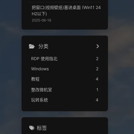
把窗口(视频壁纸)塞进桌面 (Win11 24
H2以下)
2025-06-16
分类
RDP 使用指北
2
Windows
2
教程
4
整改微机室
1
玩转系统
4
标签