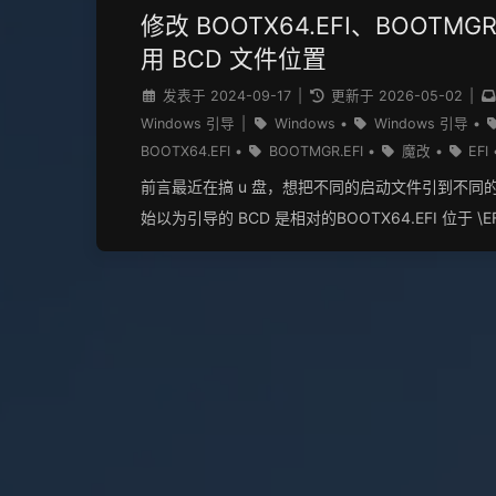
修改 BOOTX64.EFI、BOOTMGR
用 BCD 文件位置
发表于
2024-09-17
|
更新于
2026-05-02
|
Windows 引导
|
Windows
•
Windows 引导
•
BOOTX64.EFI
•
BOOTMGR.EFI
•
魔改
•
EFI
前言最近在搞 u 盘，想把不同的启动文件引到不同的 
始以为引导的 BCD 是相对的BOOTX64.EFI 位于 \EF
So,BCD 在 \EFI\BOOS\MICOSOSFT\BCD倒
后来又折腾几个小时，才搞出来 又是翻这看那然后
[EFI_DISK] 特指 EFI 引导卷 请注意，修改时两
个空位(不是空格)例如： Offset | 0 1 2 3 4 5 6 7 8 9 
000047B0 | 5C 00 45 00 46 00 49 00 5C 00 4
00 | \ E F I \ M i c 魔改有风险，请注意备——
份造成计算机无法启动或出现问题，一切后果与我无
仅对 Windows 的 EFI 引导文件有效 文章中的