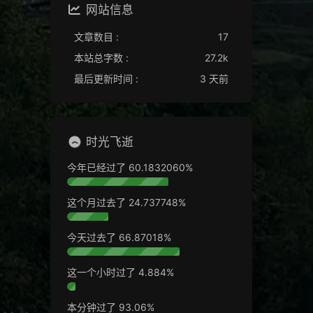
网站信息
文章数目 :
17
本站总字数 :
27.2k
最后更新时间 :
3 天前
时光飞逝
今年已经过了
60.1832107%
这个月过去了
24.737804%
今天过去了
66.87192%
这一个小时过了
4.926%
本分钟过了
95.56%