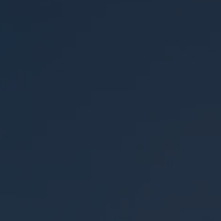
BOOTX64.EFI该部分通过了测试，但不同计算机
不同，请谨慎修改。 编...