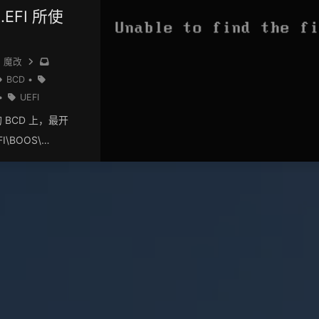
.EFI 所使
魔改
BCD
•
•
UEFI
BCD 上，最开
I\BOOS\
腾了半天，没倒腾出来
就有了这个东西
个字符中间请相隔一
A B C D E F |
D 00 69 00 63
份——！ 因未提前备
关。 这篇文章
文件请在附件包中下载