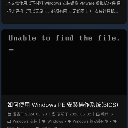
本文需使用以下材料 Windows 安装镜像 VMware 虚拟机软件 目
标计算机（可以无显卡，必须有网卡 无线网卡 ） 安装计算机
（正常，可以跑虚拟机 4逻辑处理器 8GB RAM） 一张可以装系
统盘的硬盘 一定动手能力 如果您使用此方法，请务必备份好数
据，操作后无法恢复， 未备份数据，造成硬盘内文件丢失，作者
不承担任何责任。 按照下列方法，如您继续，则默认您同意我们
的声明。 建议你先将文章过一遍，这样可以更清楚的知道自己下
一步要干什么。 注意：本文配图与代码框内有出入，请以围栏代
码框内为准 前絮这台电脑是我家里的一台老电脑，已经很久没有
使用了，但是我想在上面安个 Windows Server，整个服务器使
这台电脑没有任何东东，除了一张PCI网卡，没有任何其他的东
西（对，TM 连显卡都没有），所以装系统肯定会有很多麻烦根
本就没法装系统。 准备工作首先,我们要找台可以跑虚拟机的电
如何使用 Windows PE 安装操作系统(BIOS)
脑然后找张固态盘（机械盘也行，不过——太——慢——了）,拉
发表于
2024-05-20
|
更新于
2026-05-02
|
教程
来装系统然后在准备一个系统镜像,可以从 这个页面 下载。其他
Windows 安装
|
Windows
•
Windows 欲安装环境
•
东西应该不用说吧 安装系统如果想直接在磁盘上进行分区并应