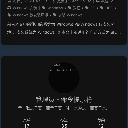
发表于
2024-05-20
|
更新于
2026-05-02
|
教程
Windows 安装
|
Windows
•
教程
•
EFI
•
UEFI
•
Windows 欲安装环境
•
安装 Windows
前言本文中所使用的系统为 Windows PE(Windows 预安装环
境)，安装系统为 Windows 10 本文中所适用的启动方式为 BIOS
(Legacy) 本文中所使用安装系统可以为 Windows 8 、Windows
8.1 、Windows 10、WIndows 11 即 wim \ esd 映像的Windows
操作系统。(不过需要支持 EFI) 不支持的操作系统该教程不适用
于 Windows 7 及以下的操作系统 尽管 Windows 7 支持 EFI 环
境，但是鉴于其安装复杂，因此这里标不支持我装过，关安全启
动、关大小核、关这关那，还不能急着打驱动，麻烦，适合装
逼，还成功了 建议你先将文章过一遍，这样可以更清楚的知道自
己下一步要干什么。 注意：本文大部配图与代码框内有出入，请
管理员 - 命令提示符
以围栏代码框内为准 啥时候才有人看到注意的启动方式是 BIOS
青，取之于蓝，而青于蓝；冰，水为之，而寒于水。
(Legacy) (错误的)呢？ 分配磁盘使用 CMD 运行以下命令
文章
标签
分类
12DiskPartList Disk 如果你已经完成此操作(或已经分区)，请移
17
35
12