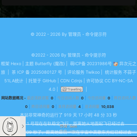
© 2022 - 2026 By 管理员 - 命令提示符
©2022 - 2026 By 管理员 - 命令提示符
框架
Hexo
|
主题
Butterfly (魔改)
|
萌ICP备 20231986号
异次元之
旅
|
茶 ICP 备 2025080127 号
|
评论服务
Twikoo
|
统计服务
不蒜子
51LA统计
|
托管于
GitHub
|
CDN
Cdnjs
|
许可协议
CC BY-NC-SA
4.0
|
|
网站数据概况 -
最近活跃访客
0
今日访问人数
0
今日访问量
0
昨日访问人数
0
昨日访问量
0
本月访问量
4
总访问量
10,038
本站非常神奇的运行了 919 天
17 小时 48 分 33 秒
东方红 1 号现在在轨稳定飞行，距离她从地面起飞已经过去
作词 : ilem
作曲 : ilem
1776369309 秒了，距离她最后一次在宇宙中高歌东方红已经过去
编曲：ilem