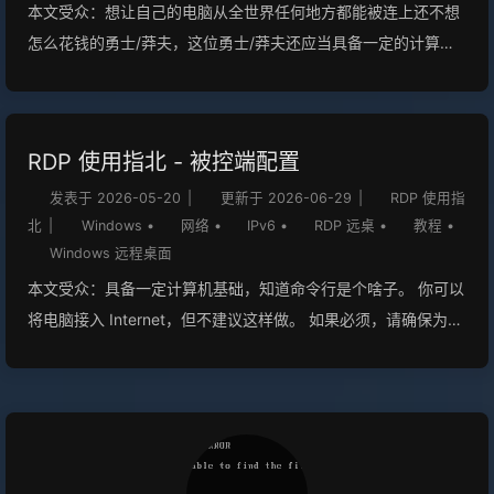
本文受众：想让自己的电脑从全世界任何地方都能被连上还不想
怎么花钱的勇士/莽夫，这位勇士/莽夫还应当具备一定的计算机
能力和动手能力。 本文是 RDP 使用指北 的文章之一，有关更多
信息，以及如何使用 RDP，可以访问该分类。 本文仅供技术交
流，请自行评估公网暴露风险 概述安全警告安全警报 关闭（或
RDP 使用指北 - 被控端配置
部分）防火墙意味着您将您的计算机暴露在公网中，务必确保您
的系统已经安装了最新的补丁并且设置了强密码，并且打开了系
发表于
2026-05-20
|
更新于
2026-06-29
|
RDP 使用指
北
|
Windows
•
网络
•
IPv6
•
RDP 远桌
•
教程
•
统更新，并且您需要自行承担由此带来的风险。 你可以将电脑接
Windows 远程桌面
入 Internet，但不建议这样做。 如果必须，请确保为电脑设置了
本文受众：具备一定计算机基础，知道命令行是个啥子。 你可以
强密码。 如果可以，最好使用 VPN。 请不要把你的网络设备放
将电脑接入 Internet，但不建议这样做。 如果必须，请确保为电
在公网上“裸奔”。 IPv6 公网地址确认地址存在性首先确认一下你
脑设置了强密码。 如果可以，最好使用 VPN。 这是一篇附属文
的电脑是否有公网 IPv6 地址Shell（命令提示符
章 概述本文写了一大堆用于使用 Windows 远程桌面的被控端配
\PowerShell\PowerShell 7 任选） 运行命令 1ipconfig /all 第一
置的指北教程 安全警告安全警报 使用 RDP 远程桌面意味着您将
步是找到你的网络适配器，通常任务栏的网络菜单里就有 以太网
您的计算机暴露在公网中，务必确保您的系统已经安装了最新的
适配器 (虚拟设备) Microsoft Network Interface ...
补丁并且设置了强密码，并且打开了系统更新，并且您需要自行