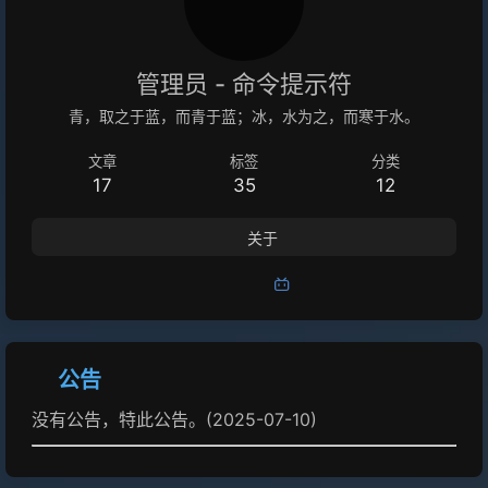
承担由此带来的风险。 你可以将电脑接入 Internet，但不建议这
样做。 如果必须，请确保为电脑设置了强密码。 如果可以，最
好使用 VPN。 支持和限制 官方在 Windows 家庭版、Windows
管理员 - 命令提示符
单语言版 不提供此功能 Windows 家庭版也是可以用的，请移步
青，取之于蓝，而青于蓝；冰，水为之，而寒于水。
https://github.com/stascorp/rdpwrap。 受 RDS ACL 限制，
文章
标签
分类
导致无法多用户连接； 操作允许远程桌面连接✅ Windows 10 |
17
35
12
✅ Windows 11✅ Windows 7 |✅ Windows 8 |✅ Window...
关于
公告
没有公告，特此公告。(2025-07-10)