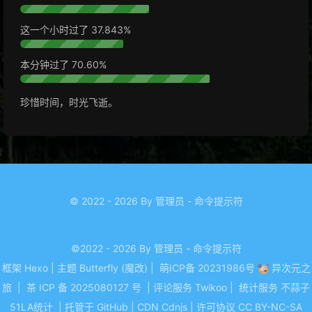
这一个小时过了
37.852%
本分钟过了
71.11%
珍惜时间，时光飞逝。
© 2022 - 2026 By 管理员 - 命令提示符
©2022 - 2026 By 管理员 - 命令提示符
框架
Hexo
|
主题
Butterfly (魔改)
|
萌ICP备 20231986号
异次元之
旅
|
茶 ICP 备 2025080127 号
|
评论服务
Twikoo
|
统计服务
不蒜子
51LA统计
|
托管于
GitHub
|
CDN
Cdnjs
|
许可协议
CC BY-NC-SA