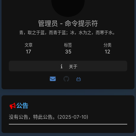
承担由此带来的风险。 你可以将电脑接入 Internet，但不建议这
样做。 如果必须，请确保为电脑设置了强密码。 如果可以，最
好使用 VPN。 支持和限制 官方在 Windows 家庭版、Windows
管理员 - 命令提示符
单语言版 不提供此功能 Windows 家庭版也是可以用的，请移步
青，取之于蓝，而青于蓝；冰，水为之，而寒于水。
https://github.com/stascorp/rdpwrap。 受 RDS ACL 限制，
文章
标签
分类
导致无法多用户连接； 操作允许远程桌面连接✅ Windows 10 |
17
35
12
✅ Windows 11✅ Windows 7 |✅ Windows 8 |✅ Window...
关于
公告
没有公告，特此公告。(2025-07-10)