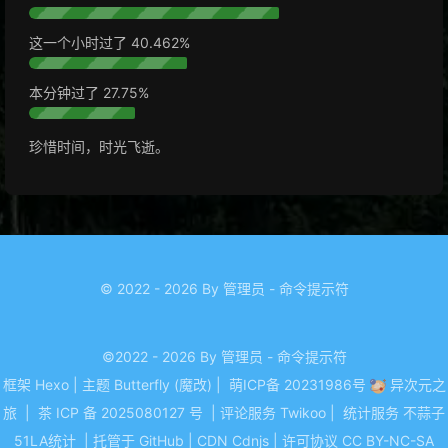
这一个小时过了
40.470%
本分钟过了
28.22%
珍惜时间，时光飞逝。
© 2022 - 2026 By 管理员 - 命令提示符
©2022 - 2026 By 管理员 - 命令提示符
框架
Hexo
|
主题
Butterfly (魔改)
|
萌ICP备 20231986号
异次元之
旅
|
茶 ICP 备 2025080127 号
|
评论服务
Twikoo
|
统计服务
不蒜子
51LA统计
|
托管于
GitHub
|
CDN
Cdnjs
|
许可协议
CC BY-NC-SA