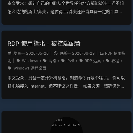
本文受众：想让自己的电脑从全世界任何地方都能被连上还不想
怎么花钱的勇士/莽夫，这位勇士/莽夫还应当具备一定的计算机
能力和动手能力。 本文是 RDP 使用指北 的文章之一，有关更多
信息，以及如何使用 RDP，可以访问该分类。 本文仅供技术交
流，请自行评估公网暴露风险 概述安全警告安全警报 关闭（或
RDP 使用指北 - 被控端配置
部分）防火墙意味着您将您的计算机暴露在公网中，务必确保您
的系统已经安装了最新的补丁并且设置了强密码，并且打开了系
发表于
2026-05-20
|
更新于
2026-06-29
|
RDP 使用指
北
|
Windows
•
网络
•
IPv6
•
RDP 远桌
•
教程
•
统更新，并且您需要自行承担由此带来的风险。 你可以将电脑接
Windows 远程桌面
入 Internet，但不建议这样做。 如果必须，请确保为电脑设置了
本文受众：具备一定计算机基础，知道命令行是个啥子。 你可以
强密码。 如果可以，最好使用 VPN。 请不要把你的网络设备放
将电脑接入 Internet，但不建议这样做。 如果必须，请确保为电
在公网上“裸奔”。 IPv6 公网地址确认地址存在性首先确认一下你
脑设置了强密码。 如果可以，最好使用 VPN。 这是一篇附属文
的电脑是否有公网 IPv6 地址Shell（命令提示符
章 概述本文写了一大堆用于使用 Windows 远程桌面的被控端配
\PowerShell\PowerShell 7 任选） 运行命令 1ipconfig /all 第一
置的指北教程 安全警告安全警报 使用 RDP 远程桌面意味着您将
步是找到你的网络适配器，通常任务栏的网络菜单里就有 以太网
您的计算机暴露在公网中，务必确保您的系统已经安装了最新的
适配器 (虚拟设备) Microsoft Network Interface ...
补丁并且设置了强密码，并且打开了系统更新，并且您需要自行