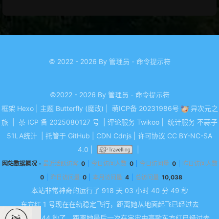
© 2022 - 2026 By 管理员 - 命令提示符
©2022 - 2026 By 管理员 - 命令提示符
框架
Hexo
|
主题
Butterfly (魔改)
|
萌ICP备 20231986号
异次元之
旅
|
茶 ICP 备 2025080127 号
|
评论服务
Twikoo
|
统计服务
不蒜子
51LA统计
|
托管于
GitHub
|
CDN
Cdnjs
|
许可协议
CC BY-NC-SA
4.0
|
|
网站数据概况 -
最近活跃访客
0
今日访问人数
0
今日访问量
0
昨日访问人数
0
昨日访问量
0
本月访问量
4
总访问量
10,038
本站非常神奇的运行了 918 天
03 小时 40 分 49 秒
东方红 1 号现在在轨稳定飞行，距离她从地面起飞已经过去
1776232044 秒了，距离她最后一次在宇宙中高歌东方红已经过去