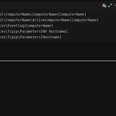
'\|/.,
ol\ComputerName\ComputerName[ComputerName]
ol\ComputerName\ActiveComputerName[ComputerName]
ces\Eventlog[ComputerName]
ces\Tcpip\Parameters[NV Hostname]
ces\Tcpip\Parameters[Hostname]