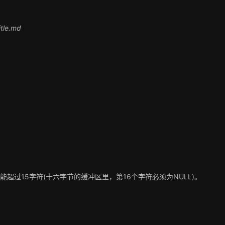
tle.md
e不能超过15字符(十六字节的缓冲区里，第16个字符必须为NULL)。
^&*
?:"