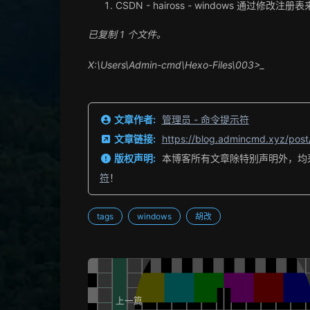
CSDN - haiross - windows 通过修改
已复制
1 个文件。
X:\Users\Admin-cmd\Hexo-Files\003>_
文章作者:
管理员 - 命令提示符
文章链接:
https://blog.admincmd.xyz/pos
版权声明:
本博客所有文章除特别声明外，均
符
！
tags
windows
胡改
上一篇