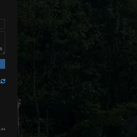
45
送
.44