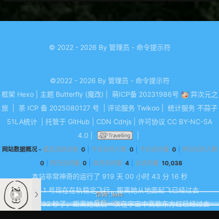
© 2022 - 2026 By 管理员 - 命令提示符
©2022 - 2026 By 管理员 - 命令提示符
框架
Hexo
|
主题
Butterfly (魔改)
|
萌ICP备 20231986号
异次元之
旅
|
茶 ICP 备 2025080127 号
|
评论服务
Twikoo
|
统计服务
不蒜子
51LA统计
|
托管于
GitHub
|
CDN
Cdnjs
|
许可协议
CC BY-NC-SA
4.0
|
|
网站数据概况 -
最近活跃访客
0
今日访问人数
0
今日访问量
0
昨日访问人数
0
昨日访问量
0
本月访问量
4
总访问量
10,038
本站非常神奇的运行了 919 天
00 小时 43 分 16 秒
东方红 1 号现在在轨稳定飞行，距离她从地面起飞已经过去
作词 : ilem
1776307792 秒了，距离她最后一次在宇宙中高歌东方红已经过去
作曲 : ilem
编曲：ilem
1773888592 秒了。
你是信的开头诗的内容