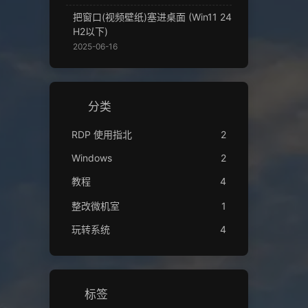
把窗口(视频壁纸)塞进桌面 (Win11 24
H2以下)
2025-06-16
分类
RDP 使用指北
2
Windows
2
教程
4
整改微机室
1
玩转系统
4
标签