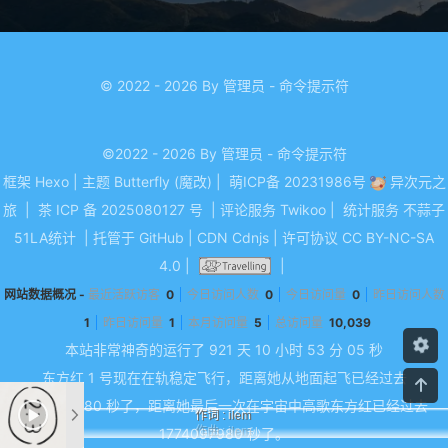
© 2022 - 2026 By 管理员 - 命令提示符
©2022 - 2026 By 管理员 - 命令提示符
框架
Hexo
|
主题
Butterfly (魔改)
|
萌ICP备 20231986号
异次元之
旅
|
茶 ICP 备 2025080127 号
|
评论服务
Twikoo
|
统计服务
不蒜子
51LA统计
|
托管于
GitHub
|
CDN
Cdnjs
|
许可协议
CC BY-NC-SA
4.0
|
|
网站数据概况 -
最近活跃访客
0
今日访问人数
0
今日访问量
0
昨日访问人数
1
昨日访问量
1
本月访问量
5
总访问量
10,039
本站非常神奇的运行了 921 天
10 小时 53 分 05 秒
东方红 1 号现在在轨稳定飞行，距离她从地面起飞已经过去
1776517180 秒了，距离她最后一次在宇宙中高歌东方红已经过去
作词 : ilem
1774097980 秒了。
作曲 : ilem